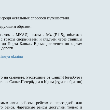
я среди остальных способов путешествия.
ледующим образом:
 потом - МКАД, потом - М4 (Е115), объезжая
с трассы сворачиваем, и следуем через станицы
 до Порта Кавказ. Время движения по картам
и дороги.
-minuya-ukrainu
о на самолете. Расстояние от Санкт-Петербурга
а из Санкт-Петербурга в Крым (туда и обратно)
ямым авиа рейсом, рейсом с пересадкой или
го рейса. Чартерные рейсы доступны только в