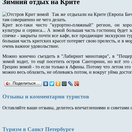
Зимний отдых на Крите
Так же отдыхали на Крите (Европа Бич)
там совершенно не чего делать.
Крит все-таки чисто "курортно-пляжный" регион, он хор
культуры и сервиса... А зимой большая часть гостиниц будет з
спячке - закрыты почти все кафе, все продающие экскурсии ту
большая часть критских красот потеряет свою прелесть, и в мор
очень важное удовольствие.
Можно конечно съездить в "Лабиринт минотавра", в "Пещеру
зимой ходит, то ещё посетить остров Санторини, но всё это 
Грецию зимой - то если только в Афины. Потому что летом это 
можно весь облазить, не обливаясь потом, и вокруг уйма досто
Поделиться…
Отзывы и комментарии туристов
Оставляйте ваши отзывы, делитесь впечатлениями и советами 
Туризм
в Санкт Петербурге