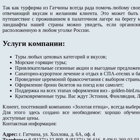
Так как турфирма из Гатчины всегда рада помочь любому свое
отвечающий вкусам и желаниям клиента. Это может быть 
путешествие с проживанием в палаточном лагере на берегу 
ландшафты нашей страны можно увидеть, если организов
расположенную в любом уголке России.
Услуги компании:
Туры любых ценовых категорий и вкусов;
Морские горящие туры;
Привлекательные сезонные акции и выгодные предложен
Санаторно-курортное лечение и отдых в СПА-отелях и ба
Проведение церемоний бракосочетания с выбором страны
Оформление брони билетов на поезд или самолет;
Поддержка на всех этапах оформления виз - golden-bird.ru/
Кратковременные туры. Вас ждут Эстония, Финляндия, Л
Клиент, посетивший компанию «Золотая птица», всегда выбер
Для этого здесь создано все необходимое: хорошо обуче
доступные цены.
Контактная информация:
Адрес:
г. Гатчина, ул. Хохлова, д. 6А, оф. 4
Телефоны:
8 (81371) 32-899, 8 (81371) 36-616, 8 (964) 369-03-93