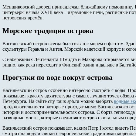
Меншиковский дворец принадлежал ближайшему помощнику Пе
интерьеры начала XVIII века – изразцовые печи, расписные по
петровских времён.
Морские традиции острова
Васильевский остров всегда был связан с морем и флотом. Зд
скульптуры Геракла и Антея. Морской кадетский корпус и сего
С набережных Лейтенанта Шмидта и Макарова открывается вид
видно, как река переходит в Финский залив и дальше в Балтийс
Прогулки по воде вокруг острова
Васильевский остров особенно интересно смотреть с воды. Про
показывает красоту архитектуры с самых лучших точек обзора
Петербурга. На сайте
city-tours-spb.ru
можно выбрать
водные эк
продолжительности, которые проходят мимо Васильевского ос
истории и достопримечательностях острова. С борта теплоход
разводные мосты, которые соединяют остров с остальным горо
Васильевский остров показывает, каким Петр I хотел видеть П
смотрит на воду и связан с европейскими традициями мореплав