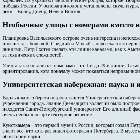
кораблей. Их украшают металлические ростры, которые изобр
победах России. У основания колонн установлены скульптуры
реки – Волгу, Днепр, Неву и Волхов.
Необычные улицы с номерами вместо 
Планировка Васильевского острова очень интересна и непохож
проспекта – Большой, Средний и Малый – пересекаются перп
линиями. Петр I хотел сделать эти линии каналами, как в Амсте
за технических сложностей.
Улицы так и остались с номерами – от 1-й до 29-й линии. Така
ориентирования, хотя поначалу может показаться непривычной
Университетская набережная: наука и 
Вдоль южного берега острова тянется Университетская набере
учреждения города. Здание Двенадцати коллегий было построен
находится Санкт-Петербургский университет. Его длинный фас
очень необычное архитектурное решение.
Кунсткамера – это первый музей в России, который создал Пет
знают все, кто хоть раз видел фотографии Петербурга. В музее
об истории науки.