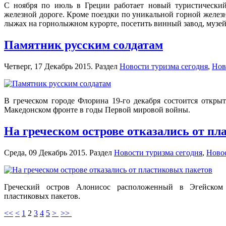
С ноября по июль в Греции работает новый туристически
железной дороге. Кроме поездки по уникальной горной железно
лыжах на горнолыжном курорте, посетить винный завод, музей
Памятник русским солдатам
Четверг, 17 Декабрь 2015. Раздел
Новости туризма сегодня
,
Нов
В греческом городе Флорина 19-го декабря состоится откры
Македонском фронте в годы Первой мировой войны.
На греческом острове отказались от пл
Среда, 09 Декабрь 2015. Раздел
Новости туризма сегодня
,
Новос
Греческий остров Алонисос расположенный в Эгейском 
пластиковых пакетов.
<<
<
1
2
3
4
5
>
>>