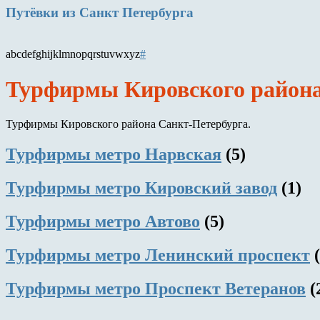
Путёвки
из Санкт Петербурга
a
b
c
d
e
f
g
h
i
j
k
l
m
n
o
p
q
r
s
t
u
v
w
x
y
z
#
Турфирмы Кировского район
Турфирмы Кировского района Санкт-Петербурга.
Турфирмы метро Нарвская
(5)
Турфирмы метро Кировский завод
(1)
Турфирмы метро Автово
(5)
Турфирмы метро Ленинский проспект
Турфирмы метро Проспект Ветеранов
(