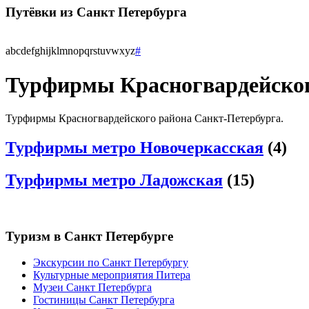
Путёвки
из Санкт Петербурга
a
b
c
d
e
f
g
h
i
j
k
l
m
n
o
p
q
r
s
t
u
v
w
x
y
z
#
Турфирмы Красногвардейског
Турфирмы Красногвардейского района Санкт-Петербурга.
Турфирмы метро Новочеркасская
(4)
Турфирмы метро Ладожская
(15)
Туризм
в Санкт Петербурге
Экскурсии по Санкт Петербургу
Культурные мероприятия Питера
Музеи Санкт Петербурга
Гостиницы Санкт Петербурга