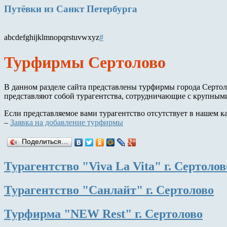
Путёвки
из Санкт Петербурга
a
b
c
d
e
f
g
h
i
j
k
l
m
n
o
p
q
r
s
t
u
v
w
x
y
z
#
Турфирмы Сертолово
В данном разделе сайта представлены турфирмы города Серт
представляют собой турагентства, сотрудничающие с крупным
Если представляемое вами турагентство отсутствует в нашем к
–
Заявка на добавление турфирмы
Поделиться…
Турагентство "Viva La Vita" г. Сертолов
Турагентство "Санлайт" г. Сертолово
Турфирма "NEW Rest" г. Сертолово