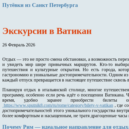
Путёвки
из Санкт Петербурга
Экскурсии в Ватикан
26 Февраль 2026
Отдых — это не просто смена обстановки, а возможность пере
и увидеть мир шире привычных маршрутов. Кто-то выбира
путешествия и культурные открытия. Но есть города, котор
гастрономию и уникальные достопримечательности. Одним из т
каждый отпуск превращается в настоящее путешествие сквозь в
Планируя отдых в итальянской столице, многие путешествен
программу, особенно если речь идёт о посещении Ватикана. 
время, удобно заранее приобрести билеты 
https://www.sputnik8.com/ru/rome/category/bilety-v-vatikan
, где с
достопримечательностей этого уникального государства внутри
более комфортным и насыщенным, не тратя драгоценные часы 
Почему Рим — идеальное направление для отдых