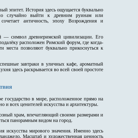
вый эпитет. История здесь ощущается буквально
жно случайно выйти к древним руинам или
сочетает античность, эпоху Возрождения и
ей — символ древнеримской цивилизации. Его
подалёку расположен Римский форум, где когда-
и места позволяют буквально прикоснуться к
спешные завтраки в уличных кафе, ароматный
кухня здесь раскрывается во всей своей простоте
ствия
е государство в мире, расположенное прямо на
но и всех ценителей искусства и архитектуры.
озный храм, впечатляющий своими размерами и
ться панорамным видом на город.
ия искусства мирового значения. Именно здесь
ланджело. Масштаб и художественная ценность