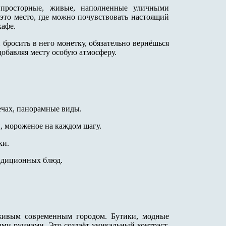
просторные, живые, наполненные уличными
то место, где можно почувствовать настоящий
кафе.
 бросить в него монетку, обязательно вернёшься
добавляя месту особую атмосферу.
ечах, панорамные виды.
, мороженое на каждом шагу.
ки.
радиционных блюд.
 живым современным городом. Бутики, модные
ими руинами. Это создаёт уникальный контраст,