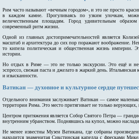
Рим часто называют «вечным городом», и это не просто краси
в каждом камне. Прогуливаясь по узким улочкам, мо
величественным площадям. Город удивительным образом 
современный ритм жизни.
Одной из главных достопримечательностей является Колиз
масштаб и архитектура до сих пор поражают воображение. Не
то кипела политическая и общественная жизнь империи. Эт
истории.
Но отдых в Риме — это не только экскурсии. Это ещё и не
эспрессо, свежая паста и джелато в жаркий день. Итальянская 
и изысканности.
Ватикан — духовное и культурное сердце путеше
Отдельного внимания заслуживает Ватикан — самое маленько
территории Рима. Это место притягивает не только верующих, 
Центром притяжения является Собор Святого Петра — гранди
внутренним убранством. Поднявшись на купол, можно наслади
Не менее известны Музеи Ватикана, где собраны произведен
находится знаменитая Сикстинская капелла с фресками Мике