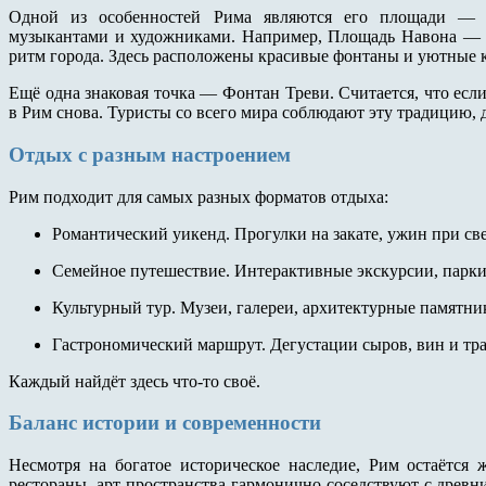
Одной из особенностей Рима являются его площади — 
музыкантами и художниками. Например, Площадь Навона — э
ритм города. Здесь расположены красивые фонтаны и уютные 
Ещё одна знаковая точка — Фонтан Треви. Считается, что если
в Рим снова. Туристы со всего мира соблюдают эту традицию, 
Отдых с разным настроением
Рим подходит для самых разных форматов отдыха:
Романтический уикенд. Прогулки на закате, ужин при св
Семейное путешествие. Интерактивные экскурсии, парки
Культурный тур. Музеи, галереи, архитектурные памятни
Гастрономический маршрут. Дегустации сыров, вин и т
Каждый найдёт здесь что-то своё.
Баланс истории и современности
Несмотря на богатое историческое наследие, Рим остаётся
рестораны, арт-пространства гармонично соседствуют с древн