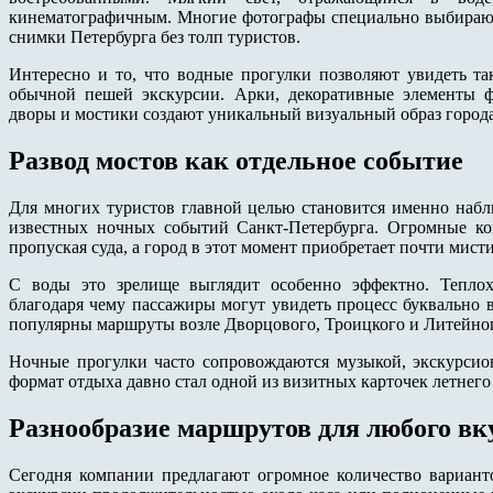
кинематографичным. Многие фотографы специально выбирают
снимки Петербурга без толп туристов.
Интересно и то, что водные прогулки позволяют увидеть та
обычной пешей экскурсии. Арки, декоративные элементы ф
дворы и мостики создают уникальный визуальный образ города
Развод мостов как отдельное событие
Для многих туристов главной целью становится именно набл
известных ночных событий Санкт-Петербурга. Огромные к
пропуская суда, а город в этот момент приобретает почти мист
С воды это зрелище выглядит особенно эффектно. Теплох
благодаря чему пассажиры могут увидеть процесс буквально в
популярны маршруты возле Дворцового, Троицкого и Литейног
Ночные прогулки часто сопровождаются музыкой, экскурсио
формат отдыха давно стал одной из визитных карточек летнего
Разнообразие маршрутов для любого вк
Сегодня компании предлагают огромное количество вариант