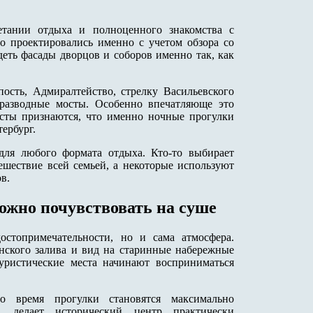
четании отдыха и полноценного знакомства с
о проектировались именно с учетом обзора со
деть фасады дворцов и соборов именно так, как
сть, Адмиралтейство, стрелку Васильевского
разводные мосты. Особенно впечатляюще это
исты признаются, что именно ночные прогулки
ербург.
для любого формата отдыха. Кто-то выбирает
тешествие всей семьей, а некоторые используют
в.
ожно почувствовать на суше
остопримечательности, но и сама атмосфера.
нского залива и вид на старинные набережные
уристические места начинают восприниматься
 время прогулки становятся максимально
, делает исторический центр практически