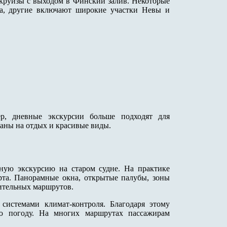
круизы с выходом в Финский залив. Некоторые
ра, другие включают широкие участки Невы и
р, дневные экскурсии больше подходят для
ваны на отдых и красивые виды.
ную экскурсию на старом судне. На практике
та. Панорамные окна, открытые палубы, зоны
лительных маршрутов.
системами климат-контроля. Благодаря этому
ю погоду. На многих маршрутах пассажирам