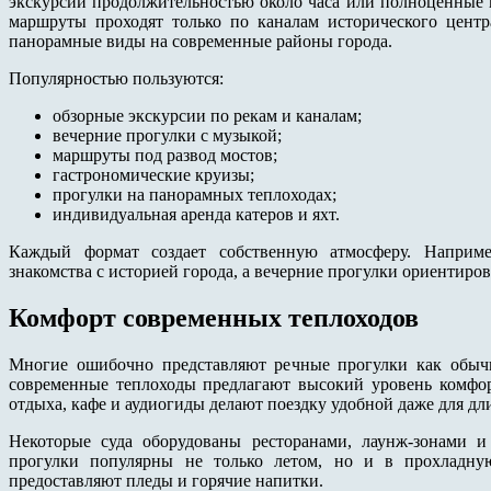
экскурсии продолжительностью около часа или полноценные 
маршруты проходят только по каналам исторического цент
панорамные виды на современные районы города.
Популярностью пользуются:
обзорные экскурсии по рекам и каналам;
вечерние прогулки с музыкой;
маршруты под развод мостов;
гастрономические круизы;
прогулки на панорамных теплоходах;
индивидуальная аренда катеров и яхт.
Каждый формат создает собственную атмосферу. Наприме
знакомства с историей города, а вечерние прогулки ориентиро
Комфорт современных теплоходов
Многие ошибочно представляют речные прогулки как обыч
современные теплоходы предлагают высокий уровень комфор
отдыха, кафе и аудиогиды делают поездку удобной даже для д
Некоторые суда оборудованы ресторанами, лаунж-зонами и 
прогулки популярны не только летом, но и в прохладну
предоставляют пледы и горячие напитки.