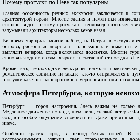
Почему прогулки по Неве так популярны
Главная особенность речных экскурсий заключается в со
архитектурой города. Многие здания и памятники изначальн
стороны воды. Поэтому прогулка на теплоходе позволяет уви
задумывали архитекторы несколько веков назад.
Во время маршрута можно наблюдать Петропавловскую крепо
острова, роскошные дворцы на набережных и знаменитые 
выглядит вечером, когда включается подсветка. Многие тур
становятся одним из самых ярких впечатлений от поездки в Пет
Кроме того, теплоходные экскурсии подходят практически 
романтическое свидание на закате, кто-то отправляется в пу
прогулки как часть корпоративных мероприятий или празднико
Атмосфера Петербурга, которую невозм
Петербург — город настроения. Здесь важны не только д
Медленное движение по воде, шум волн, свежий ветер с Фи
создают особое ощущение спокойствия. Даже привычные т
иначе.
Особенно красив город в период белых ночей. В это
востребованными. Мягкий свет, отражающийся в воде