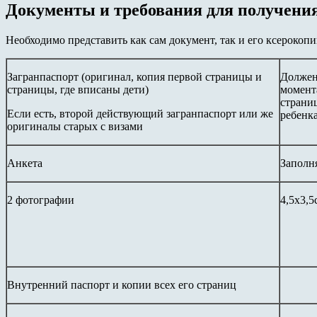
Документы и требования для получени
Необходимо представить как сам документ, так и его ксерокоп
Загранпаспорт (оригинал, копия первой страницы и
Должен
страницы, где вписаны дети)
момент
страни
Если есть, второй действующий загранпаспорт или же
ребенка
оригиналы старых с визами
Анкета
Заполня
2 фотографии
4,5x3,5
Внутренний паспорт и копии всех его страниц