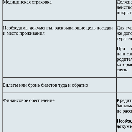
Медицинская страховка
Должна
действ
покрыт
Необходимы документы, раскрывающие цель поездки
Для ту
и место проживания
же дог
тураген
При п
напис
родите
которые
связь.
Билеты или бронь билетов туда и обратно
Финансовое обеспечение
Креди
банком
не рас
Необх
докуме