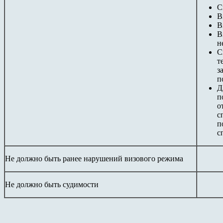
С
В
В
В
н
С
т
з
п
Д
п
о
с
п
с
Не должно быть ранее нарушений визового режима
Не должно быть судимости