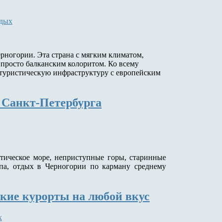
тдых
рногории. Эта страна с мягким климатом,
просто балканским колоритом. Ко всему
туристическую инфраструктуру с европейским
з Санкт-Петербурга
атическое море, неприступные горы, старинные
опа, отдых в Черногории по карману среднему
ские курорты на любой вкус
х