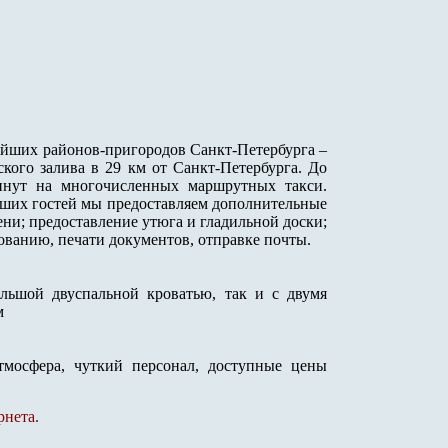
ейших районов-пригородов Санкт-Петербурга –
ого залива в 29 км от Санкт-Петербурга. До
инут на многочисленных маршрутных такси.
аших гостей мы предоставляем дополнительные
ени; предоставление утюга и гладильной доски;
ванию, печати документов, отправке почты.
льшой двуспальной кроватью, так и с двумя
м
тмосфера, чуткий персонал, доступные цены
рнета.