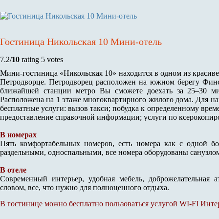
Гостиница Никольская 10 Мини-отель
7.2/
10
rating 5 votes
Мини-гостиница «Никольская 10» находится в одном из красив
Петродворце. Петродворец расположен на южном берегу Финск
ближайшей станции метро Вы сможете доехать за 25–30 м
Расположена на 1 этаже многоквартирного жилого дома. Для н
бесплатные услуги: вызов такси; побудка к определенному врем
предоставление справочной информации; услуги по ксерокопиро
В номерах
Пять комфортабельных номеров, есть номера как с одной бо
раздельными, односпальными, все номера оборудованы санузло
В отеле
Современный интерьер, удобная мебель, доброжелательная а
словом, все, что нужно для полноценного отдыха.
В гостинице можно бесплатно пользоваться услугой WI-FI Инте