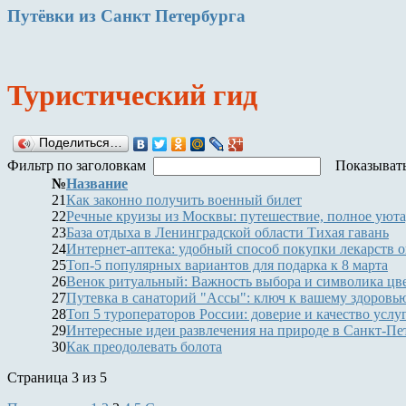
Путёвки
из Санкт Петербурга
Туристический гид
Поделиться…
Фильтр по заголовкам
Показыват
№
Название
21
Как законно получить военный билет
22
Речные круизы из Москвы: путешествие, полное уюта
23
База отдыха в Ленинградской области Тихая гавань
24
Интернет-аптека: удобный способ покупки лекарств 
25
Топ-5 популярных вариантов для подарка к 8 марта
26
Венок ритуальный: Важность выбора и символика цв
27
Путевка в санаторий "Ассы": ключ к вашему здоровь
28
Топ 5 туроператоров России: доверие и качество услу
29
Интересные идеи развлечения на природе в Санкт-Пе
30
Как преодолевать болота
Страница 3 из 5