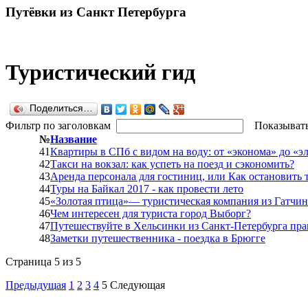
Путёвки
из Санкт Петербурга
Туристический гид
Поделиться…
Фильтр по заголовкам
Показыват
№
Название
41
Квартиры в СПб с видом на воду: от «эконома» до «э
42
Такси на вокзал: как успеть на поезд и сэкономить?
43
Аренда персонала для гостиниц, или Как остановить 
44
Туры на Байкал 2017 - как провести лето
45
«Золотая птица»— туристическая компания из Гатчи
46
Чем интересен для туриста город Выборг?
47
Путешествуйте в Хельсинки из Санкт-Петербурга пр
48
Заметки путешественника - поездка в Брюгге
Страница 5 из 5
Предыдущая
1
2
3
4
5
Следующая